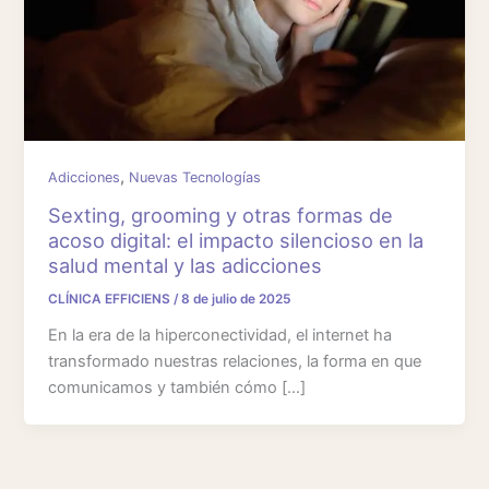
,
Adicciones
Nuevas Tecnologías
Sexting, grooming y otras formas de
acoso digital: el impacto silencioso en la
salud mental y las adicciones
CLÍNICA EFFICIENS
/
8 de julio de 2025
En la era de la hiperconectividad, el internet ha
transformado nuestras relaciones, la forma en que
comunicamos y también cómo […]