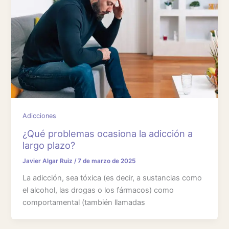
Adicciones
¿Qué problemas ocasiona la adicción a
largo plazo?
Javier Algar Ruiz
/
7 de marzo de 2025
La adicción, sea tóxica (es decir, a sustancias como
el alcohol, las drogas o los fármacos) como
comportamental (también llamadas