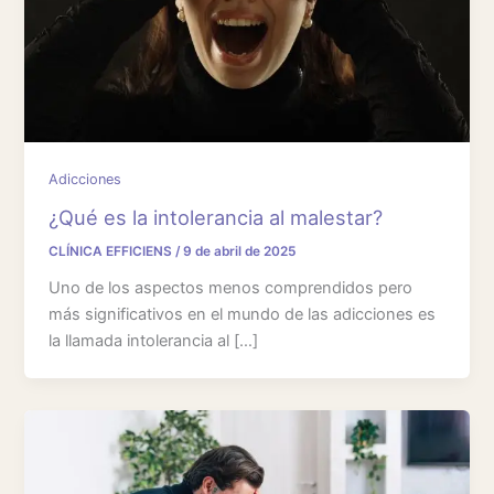
Adicciones
¿Qué es la intolerancia al malestar?
CLÍNICA EFFICIENS
/
9 de abril de 2025
Uno de los aspectos menos comprendidos pero
más significativos en el mundo de las adicciones es
la llamada intolerancia al […]