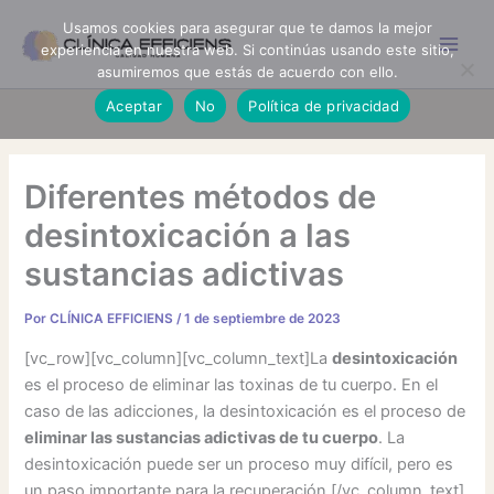
Ir
Usamos cookies para asegurar que te damos la mejor
al
experiencia en nuestra web. Si continúas usando este sitio,
contenido
asumiremos que estás de acuerdo con ello.
Aceptar
No
Política de privacidad
Diferentes métodos de
desintoxicación a las
sustancias adictivas
Por
CLÍNICA EFFICIENS
/
1 de septiembre de 2023
[vc_row][vc_column][vc_column_text]La
desintoxicación
es el proceso de eliminar las toxinas de tu cuerpo. En el
caso de las adicciones, la desintoxicación es el proceso de
eliminar las sustancias adictivas de tu cuerpo
. La
desintoxicación puede ser un proceso muy difícil, pero es
un paso importante para la recuperación.[/vc_column_text]