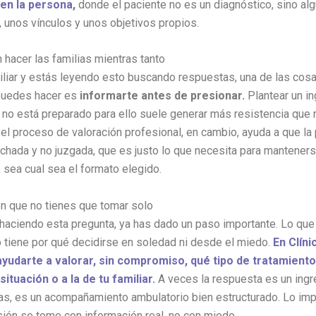
en la persona,
donde el paciente no es un diagnóstico, sino al
a, unos vínculos y unos objetivos propios.
hacer las familias mientras tanto
iliar y estás leyendo esto buscando respuestas, una de las co
puedes hacer es
informarte antes de presionar.
Plantear un in
 no está preparado para ello suele generar más resistencia que 
l proceso de valoración profesional, en cambio, ayuda a que la
chada y no juzgada, que es justo lo que necesita para manteners
, sea cual sea el formato elegido.
n que no tienes que tomar solo
 haciendo esta pregunta, ya has dado un paso importante. Lo que
tiene por qué decidirse en soledad ni desde el miedo.
En Clíni
udarte a valorar, sin compromiso, qué tipo de tratamiento
situación o a la de tu familiar.
A veces la respuesta es un ingr
s, es un acompañamiento ambulatorio bien estructurado. Lo imp
sión se tome con información real, no con miedo.