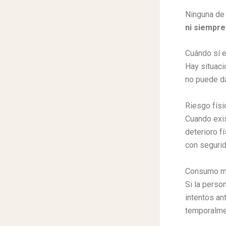
Ninguna de 
ni siempre
Cuándo sí 
Hay situaci
no puede d
Riesgo físi
Cuando exis
deterioro f
con segurid
Consumo mu
Si la perso
intentos an
temporalmen