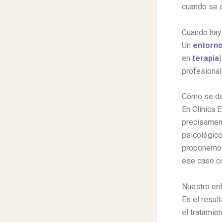
cuando se a
Cuando hay 
Un
entorno
en
terapia
profesiona
Cómo se dec
En Clínica E
precisament
psicológico
proponemos 
ese caso co
Nuestro enf
Es el resul
el tratamie