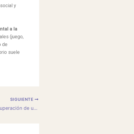
social y
tal a la
les (juego,
o de
orio suele
SIGUIENTE
El proceso de recuperación de una adicción: etapas, cambios y papel de la familia