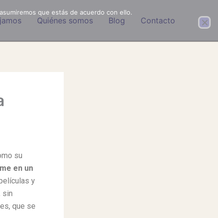
 asumiremos que estás de acuerdo con ello.
jamos
Quiénes somos
Blog
Contacto
a
como su
rme en un
elículas y
 sin
ces, que se