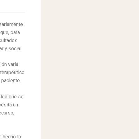
ariamente.
 que, para
sultados
r y social.
ión varía
 terapéutico
 paciente.
lgo que se
cesita un
ecurso,
e hecho lo