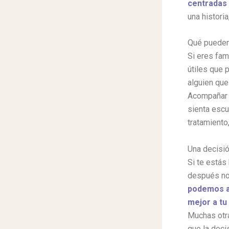
centradas 
una histori
Qué pueden 
Si eres fam
útiles que 
alguien que
Acompañar e
sienta escu
tratamiento
Una decisió
Si te estás
después no 
podemos ay
mejor a tu 
Muchas otra
que la deci