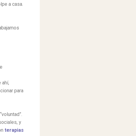
lpe a casa.
rabajamos
ve
 ahí,
cionar para
“voluntad”.
ociales, y
con
terapias