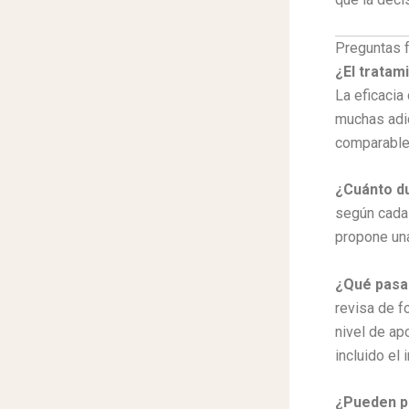
Preguntas 
¿El tratam
La eficacia
muchas adic
comparables
¿Cuánto du
según cada 
propone una
¿Qué pasa 
revisa de f
nivel de apo
incluido el 
¿Pueden pa