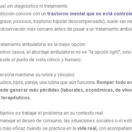
ual sin diagnóstico ni tratamiento
dicción convive con un
trastorno mental que no está control
grave, psicosis, trastorno bipolar descompensado), suele ser n
observación más cercano antes de pasar a un tratamiento ambul
ratamiento ambulatorio es la mejor opción
tros casos, el abordaje ambulatorio no es “la opción
light
“, sin
sde el punto de vista clínico y humano:
ersona mantiene su rutina y vínculos
udios, hijos, pareja, una rutina que aún funciona.
Romper todo es
ede generar más pérdidas (laborales, económicas, de vínc
 terapéuticos.
bjetivo es trabajar el problema en su contexto real
manejar el deseo de consumo, las situaciones sociales o el est
s más eficaz cuando se practica en la
vida real,
con acompañami