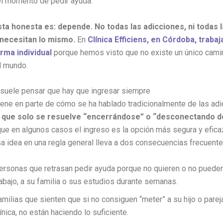
l momento de pedir ayuda.
ta honesta es: depende. No todas las adicciones, ni todas 
necesitan lo mismo.
En
Clínica Efficiens, en Córdoba, trab
rma individual
porque hemos visto que no existe un único cami
l mundo.
 suele pensar que hay que ingresar siempre
iene en parte de cómo se ha hablado tradicionalmente de las adi
que solo se resuelve “encerrándose” o “desconectando de
ue en algunos casos el ingreso es la opción más segura y efica
sa idea en una regla general lleva a dos consecuencias frecuente
ersonas que retrasan pedir ayuda porque no quieren o no pueden
rabajo, a su familia o sus estudios durante semanas.
amilias que sienten que si no consiguen “meter” a su hijo o parej
línica, no están haciendo lo suficiente.