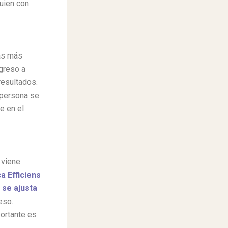
guien con
sas más
greso a
resultados.
 persona se
e en el
 viene
ca Efficiens
 se ajusta
eso.
ortante es