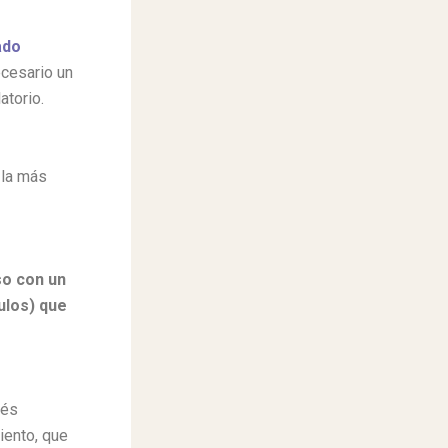
ado
ecesario un
atorio.
o la más
o con un
ulos) que
rés
ento, que