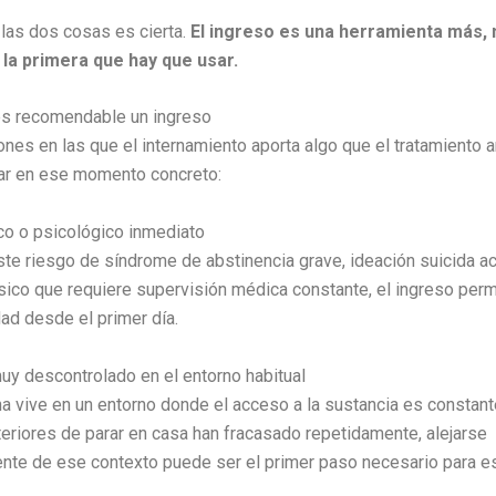
las dos cosas es cierta.
El ingreso es una herramienta más, n
 la primera que hay que usar.
es recomendable un ingreso
ones en las que el internamiento aporta algo que el tratamiento 
ar en ese momento concreto:
co o psicológico inmediato
te riesgo de síndrome de abstinencia grave, ideación suicida ac
ísico que requiere supervisión médica constante, el ingreso perm
ad desde el primer día.
y descontrolado en el entorno habitual
na vive en un entorno donde el acceso a la sustancia es constant
teriores de parar en casa han fracasado repetidamente, alejarse
te de ese contexto puede ser el primer paso necesario para es