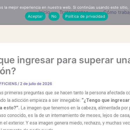
 la mejor experiencia en nuestra web. Si continúas usando este sitio,
Inicio
Tratamientos
Cómo traba
Aceptar
No
Política de privacidad
que ingresar para superar un
ión?
EFFICIENS
/
2 de julio de 2026
as primeras preguntas que se hacen tanto la persona afectada 
ndo la adicción empieza a ser innegable:
“¿Tengo que ingresa
a esto?”.
La imagen que tenemos en la cabeza, alimentada por p
aso conocido, es la de un internamiento de meses, lejos de casa,
n el exterior. Y esa imagen genera miedo, rechazo, y muchas ve