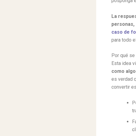
posponga e
La respues
personas, 
caso de fo
para todo e
Por qué se
Esta idea v
como algo 
es verdad q
convertir e
P
t
F
c