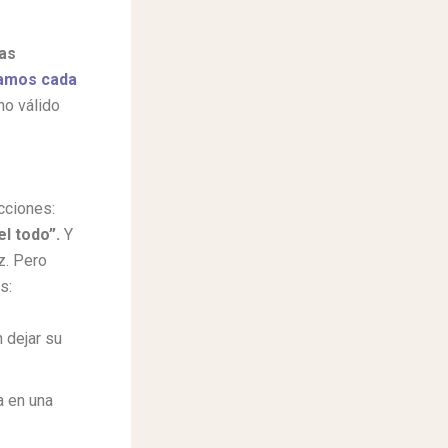
las
ajamos cada
no válido
cciones:
l todo”.
Y
z. Pero
s:
 dejar su
a en una