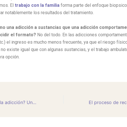
mos. El
trabajo con la familia
forma parte del enfoque biopsico
ar notablemente los resultados del tratamiento.
mo una adicción a sustancias que una adicción comportamen
cidir el formato?
No del todo. En las adicciones comportamenta
etc.) el ingreso es mucho menos frecuente, ya que el riesgo físic
 no existe igual que con algunas sustancias, y el trabajo ambulat
era opción.
¿Se puede curar la adicción? Una pregunta frecuente con una respuesta importante