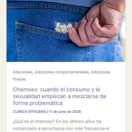
,
,
Adicciones
Adicciones comportamentales
Adicciones
tóxicas
Chemsex: cuando el consumo y la
sexualidad empiezan a mezclarse de
forma problemática
CLÍNICA EFFICIENS
/
11 de junio de 2026
¿Qué es el chemsex? En los últimos años ha
comenzado a escucharse con más frecuencia el