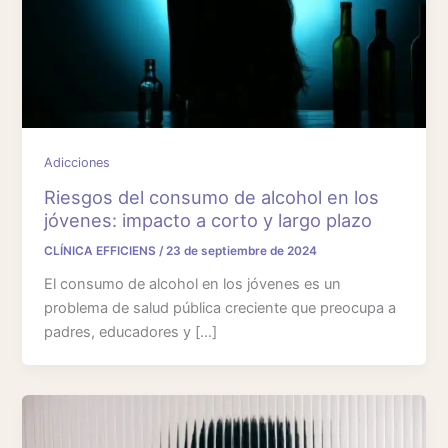
Adicciones
Riesgos del consumo de alcohol en los
jóvenes: impacto a corto y largo plazo
CLÍNICA EFFICIENS
/
23 de septiembre de 2024
El consumo de alcohol en los jóvenes es un
problema de salud pública creciente que preocupa a
padres, educadores y […]