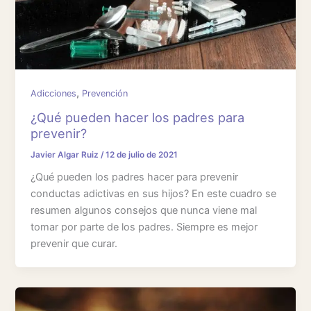
,
Adicciones
Prevención
¿Qué pueden hacer los padres para
prevenir?
Javier Algar Ruiz
/
12 de julio de 2021
¿Qué pueden los padres hacer para prevenir
conductas adictivas en sus hijos? En este cuadro se
resumen algunos consejos que nunca viene mal
tomar por parte de los padres. Siempre es mejor
prevenir que curar.